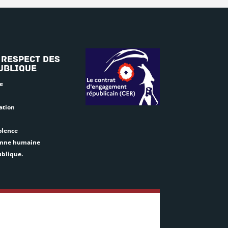
 respect des
ublique
e
ation
olence
sonne humaine
ublique.